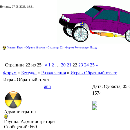
Пятница, 07.08.2026, 19:31
Главная
Игра - Обратный отчет - Страница 22 - Форум
Регистрация
Вход
Страница
22
из
25
«
1
2
…
20
21
22
23
24
25
»
Форум
»
Беседка
»
Развлечения
»
Игра - Обратный отчет
Игра - Обратный отчет
anti
Дата: Суббота, 05.
1574
Администратор
Группа: Администраторы
Сообщений:
669