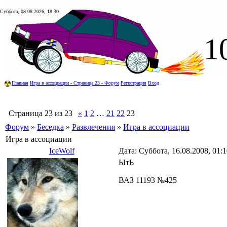
Суббота, 08.08.2026, 18:30
1
Главная
Игра в ассоциации - Страница 23 - Форум
Регистрация
Вход
Страница
23
из
23
«
1
2
…
21
22
23
Форум
»
Беседка
»
Развлечения
»
Игра в ассоциации
Игра в ассоциации
IceWolf
Дата: Суббота, 16.08.2008, 01:
ЫтЬ
ВАЗ 11193 №425