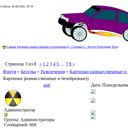
Суббота, 08.08.2026, 09:34
Главная
Картинки разные:смешные и безобразные)) - Страница 3 - Форум
Регистрация
Вход
Страница
3
из
8
«
1
2
3
4
5
…
7
8
»
Форум
»
Беседка
»
Развлечения
»
Картинки разные:смешные и 
Картинки разные:смешные и безобразные))
anti
Дата: Понедельник,
Администратор
Группа: Администраторы
Сообщений:
669