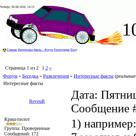
Четверг, 06.08.2026, 14:13
1
Главная
Интересные факты - Форум
Регистрация
Вход
Страница
1
из
2
1
2
»
Форум
»
Беседка
»
Развлечения
»
Интересные факты
(реальные
Интересные факты
Дата: Пятниц
ReveuR
Сообщение 
Краш-пилот
1) например:
Группа: Проверенные
Сообщений:
172