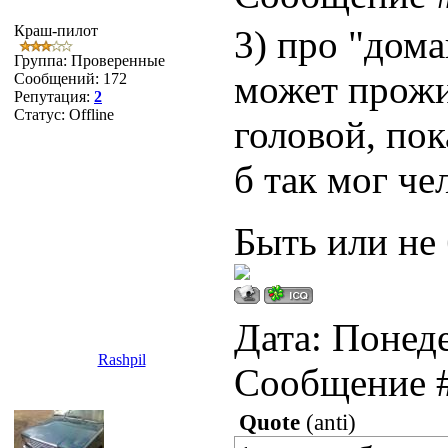
Краш-пилот
3) про "дом
Группа: Проверенные
может прожи
Сообщений:
172
Репутация:
2
Статус:
Offline
головой, пок
б так мог че
Быть или не 
Дата: Понеде
Rashpil
Сообщение 
Quote
(
anti
)