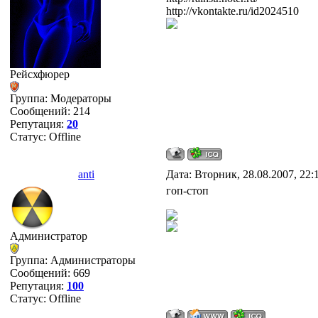
http://vkontakte.ru/id2024510
Рейсхфюрер
Группа: Модераторы
Сообщений:
214
Репутация:
20
Статус:
Offline
anti
Дата: Вторник, 28.08.2007, 22
гоп-стоп
Администратор
Группа: Администраторы
Сообщений:
669
Репутация:
100
Статус:
Offline