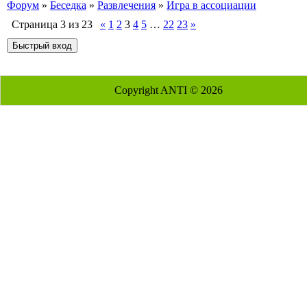
Форум
»
Беседка
»
Развлечения
»
Игра в ассоциации
Страница
3
из
23
«
1
2
3
4
5
…
22
23
»
Copyright ANTI © 2026