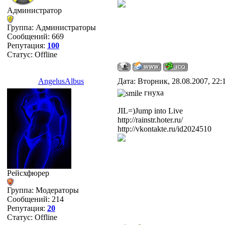
Администратор
Группа: Администраторы
Сообщений:
669
Репутация:
100
Статус:
Offline
AngelusAlbus
Дата: Вторник, 28.08.2007, 22
гнуха
JIL=)Jump into Live
http://rainstr.hoter.ru/
http://vkontakte.ru/id2024510
Рейсхфюрер
Группа: Модераторы
Сообщений:
214
Репутация:
20
Статус:
Offline