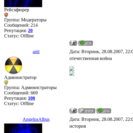
Рейсхфюрер
Группа: Модераторы
Сообщений:
214
Репутация:
20
Статус:
Offline
anti
Дата: Вторник, 28.08.2007, 22
отечественная война
Администратор
Группа: Администраторы
Сообщений:
669
Репутация:
100
Статус:
Offline
AngelusAlbus
Дата: Вторник, 28.08.2007, 22
история