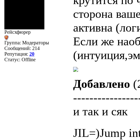
крутится по 
сторона ваше
активна (логи
Рейсхфюрер
Если же наоб
Группа: Модераторы
Сообщений:
214
(интуиция,эм
Репутация:
20
Статус:
Offline
Добавлено
(
----------------
и так и сяк
JIL=)Jump in