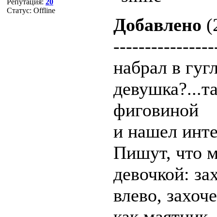
Репутация:
20
Статус:
Offline
Добавлено
(
----------------
набрал в гуг
девушка?...т
фиговиной
и нашел инт
Пишут, что 
девочкой: за
влево, захоч
как маятник.