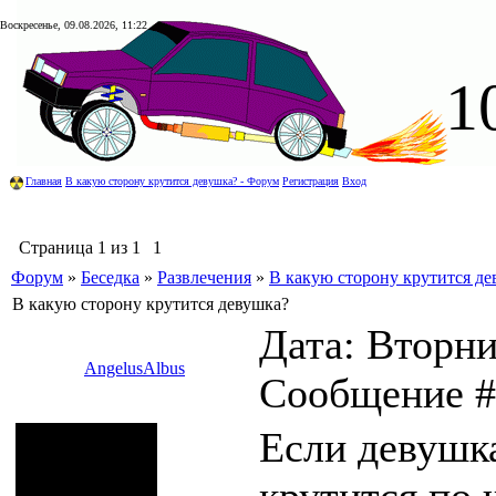
Воскресенье, 09.08.2026, 11:22
1
Главная
В какую сторону крутится девушка? - Форум
Регистрация
Вход
Страница
1
из
1
1
Форум
»
Беседка
»
Развлечения
»
В какую сторону крутится де
В какую сторону крутится девушка?
Дата: Вторник
AngelusAlbus
Сообщение 
Если девушка