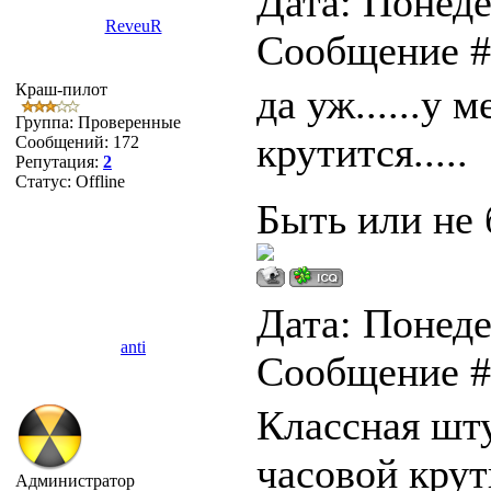
Дата: Понеде
ReveuR
Сообщение 
Краш-пилот
да уж......у 
Группа: Проверенные
крутится.....
Сообщений:
172
Репутация:
2
Статус:
Offline
Быть или не 
Дата: Понеде
anti
Сообщение 
Классная шту
часовой крут
Администратор