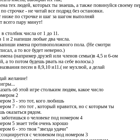
ена тех людей, которых ты знаешь, а также повинуйся своему пе
о строчке - не читай все подряд без остановки.
 ниже по строчке и шаг за шагом выполняй
т всего пару минут!
в столбик числа от 1 до 11.
в 1 и 2 напиши любые два числа.
 напиши имена противоположного пола. (Не смотри
писал, а то все будет неверно.)
мена (например друзей или членов семьи)в 4,5 и 6-ом
, а то потом будешь рвать на себе волосы.)
азвания песен в 8,9,10 и11.( не мухлюй, а делай
адай желание!
игры...
азать об этой игре стольким людям, какое число
омером 2
ером 3 - это тот, кого любишь
ером 7 - это тот , который нравится, но с которым ты
шь оказаться рядом.
ы заботишься о человеке под номером 4
мером 5 знает тебя очень хорошо
ером 6 - это твоя "звезда удачи"
ассоциируется с человеком под номером 3