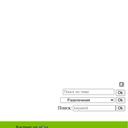
Поиск:
Хостинг от
uCoz