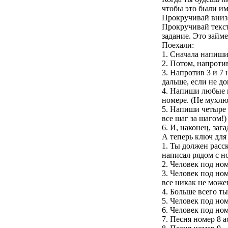
чтобы это были им
Прокручивай вниз п
Прокручивай текст
задание. Это займе
Поехали:
1. Сначала напиши 
2. Потом, напроти
3. Напротив 3 и 7
дальше, если не до
4. Напиши любые и
номере. (Не мухлюй
5. Напиши четыре н
все шаг за шагом!)
6. И, наконец, заг
А теперь ключ для 
1. Ты должен расск
написал рядом с н
2. Человек под ном
3. Человек под ном
все никак не може
4. Больше всего т
5. Человек под но
6. Человек под ном
7. Песня номер 8 