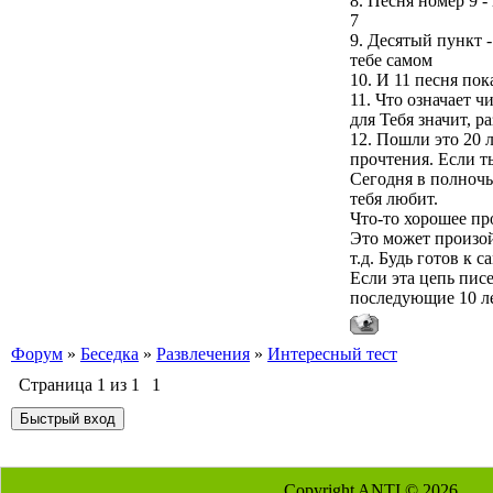
8. Песня номер 9 -
7
9. Десятый пункт -
тебе самом
10. И 11 песня по
11. Что означает ч
для Тебя значит, р
12. Пошли это 20 л
прочтения. Если ты
Сегодня в полночь
тебя любит.
Что-то хорошее про
Это может произойт
т.д. Будь готов к
Если эта цепь пис
последующие 10 л
Форум
»
Беседка
»
Развлечения
»
Интересный тест
Страница
1
из
1
1
Copyright ANTI © 2026