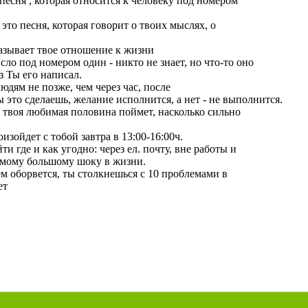
 песня , которая относится к человеку под номером
 это песня, которая говорит о твоих мыслях, о
казывает твое отношение к жизни
исло под номером один - никто не знает, но что-то оно
аз Ты его написал.
юдям не позже, чем через час, после
 это сделаешь, желание исполнится, а нет - не выполнится.
 твоя любимая половина поймет, насколько сильно
изойдет с тобой завтра в 13:00-16:00ч.
и где и как угодно: через ел. почту, вне работы и
 самому большому шоку в жизни.
ем оборвется, ты столкнешься с 10 проблемами в
ет