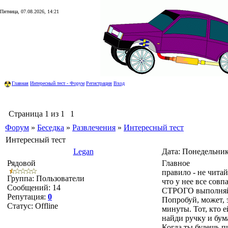
Пятница, 07.08.2026, 14:21
Главная
Интересный тест - Форум
Регистрация
Вход
Страница
1
из
1
1
Форум
»
Беседка
»
Развлечения
»
Интересный тест
Интересный тест
Legan
Дата: Понедельник
Рядовой
Главное
правило - не читай
Группа: Пользователи
что у нее все совп
Сообщений:
14
СТРОГО выполняй
Репутация:
0
Попробуй, может, 
Статус:
Offline
минуты. Тот, кто е
найди ручку и бум
Когда ты будешь п