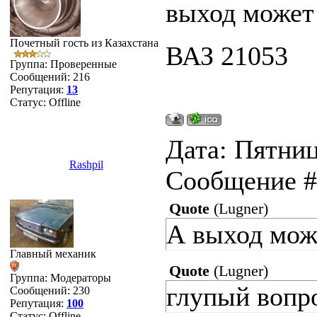
выход может 
Почетный гость из Казахстана
ВАЗ 21053
Группа: Проверенные
Сообщений:
216
Репутация:
13
Статус:
Offline
Дата: Пятница
Rashpil
Сообщение 
Quote
(
Lugner
)
А выход може
Главный механик
Quote
(
Lugner
)
Группа: Модераторы
глупый вопр
Сообщений:
230
Репутация:
100
Статус:
Offline