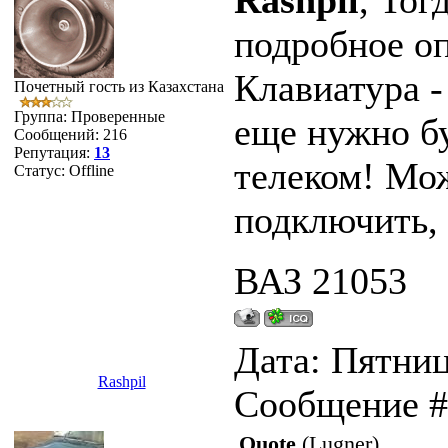
Rashpil
, Тог
подробное оп
Клавиатура - 
Почетный гость из Казахстана
Группа: Проверенные
еще нужно бу
Сообщений:
216
Репутация:
13
телеком! Мож
Статус:
Offline
подключить, 
ВАЗ 21053
Дата: Пятница
Rashpil
Сообщение 
Quote
(
Lugner
)