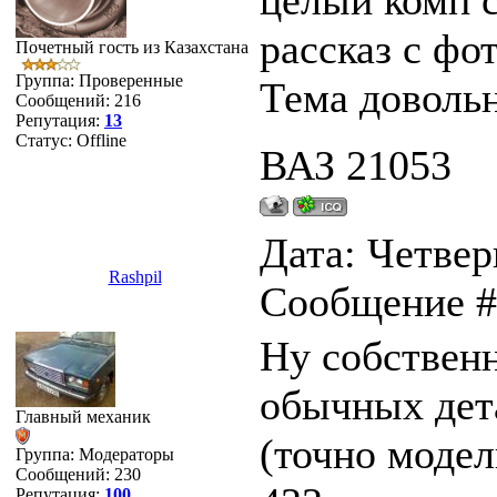
целый комп 
рассказ с фот
Почетный гость из Казахстана
Группа: Проверенные
Тема довольн
Сообщений:
216
Репутация:
13
Статус:
Offline
ВАЗ 21053
Дата: Четверг
Rashpil
Сообщение 
Ну собствен
обычных дета
Главный механик
(точно модел
Группа: Модераторы
Сообщений:
230
Репутация:
100