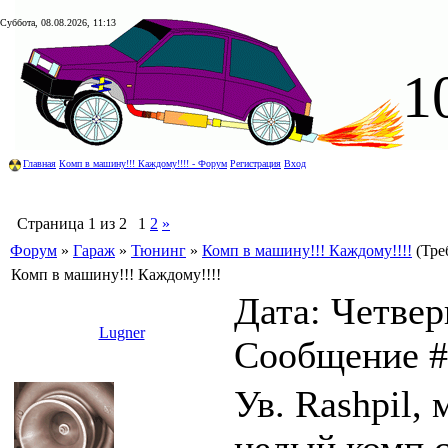
Суббота, 08.08.2026, 11:13
1
Главная
Комп в машину!!! Каждому!!!! - Форум
Регистрация
Вход
Страница
1
из
2
1
2
»
Форум
»
Гараж
»
Тюнинг
»
Комп в машину!!! Каждому!!!!
(Тре
Комп в машину!!! Каждому!!!!
Дата: Четверг
Lugner
Сообщение 
Ув. Rashpil, 