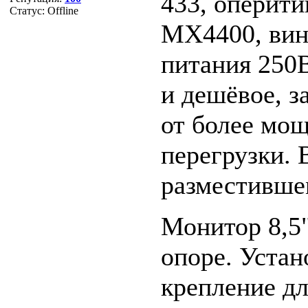
433, оперити
Статус:
Offline
MX4400, винт
питания 250В
и дешёвое, за
от более мощ
перегрузки. 
разместивше
Монитор 8,5
опоре. Уста
крепление дл