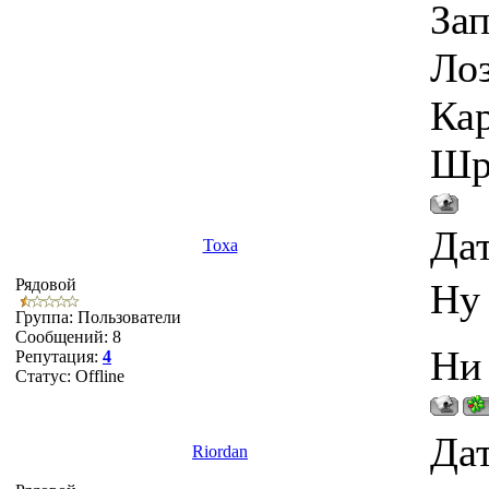
Зап
Лоз
Кар
Шру
Дат
Toxa
Рядовой
Ну 
Группа: Пользователи
Сообщений:
8
Ни 
Репутация:
4
Статус:
Offline
Дат
Riordan