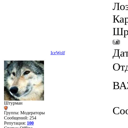
Лоз
Кар
Шру
Дат
IceWolf
От
ВА
Штурман
Со
Группа: Модераторы
Сообщений:
254
Репутация:
100