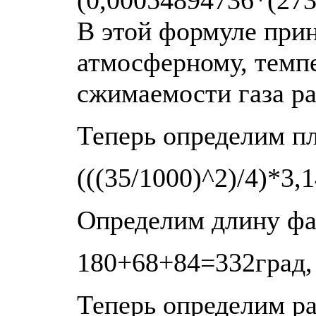
(0,00054894736*(273
В этой формуле прин
атмосферному, темпе
сжимаемости газа ра
Теперь определим пл
(((35/1000)^2)/4)*3
Определим длину ф
180+68+84=332град, 
Теперь определим ра