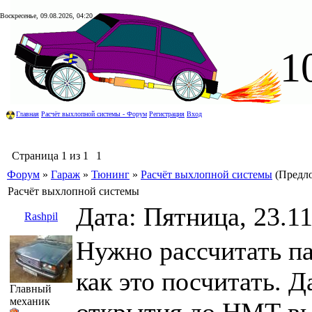
Воскресенье, 09.08.2026, 04:20
1
Главная
Расчёт выхлопной системы - Форум
Регистрация
Вход
Страница
1
из
1
1
Форум
»
Гараж
»
Тюнинг
»
Расчёт выхлопной системы
(Предл
Расчёт выхлопной системы
Дата: Пятница, 23.1
Rashpil
Нужно рассчитать па
как это посчитать. 
Главный
механик