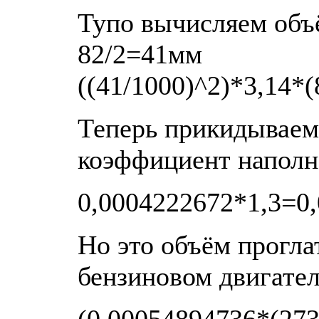
Тупо вычисляем объё
82/2=41мм
((41/1000)^2)*3,14*
Теперь прикидываем 
коэффициент наполне
0,0004222672*1,3=0
Но это объём проглат
бензиновом двигател