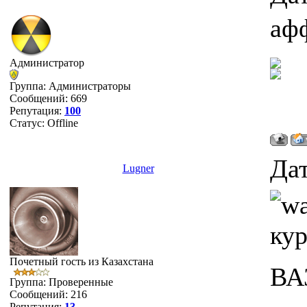
аф
Администратор
Группа: Администраторы
Сообщений:
669
Репутация:
100
Статус:
Offline
Дат
Lugner
кури
Почетный гость из Казахстана
ВА
Группа: Проверенные
Сообщений:
216
Репутация:
13