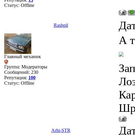
Статус:
Offline
Дат
Rashpil
А т
Главный механик
Зап
Группа: Модераторы
Сообщений:
230
Репутация:
100
Лоз
Статус:
Offline
Кар
Шру
Дат
Arhi-STR