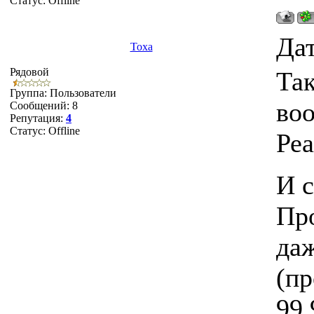
Статус:
Offline
Дат
Toxa
Рядовой
Так
Группа: Пользователи
воо
Сообщений:
8
Репутация:
4
Статус:
Offline
Реа
И с
Про
даж
(пр
99.