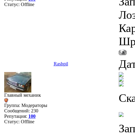
Зап
Статус:
Offline
Лоз
Кар
Шру
Дат
Rashpil
Ска
Главный механик
Группа: Модераторы
Сообщений:
230
Репутация:
100
Статус:
Offline
Зап