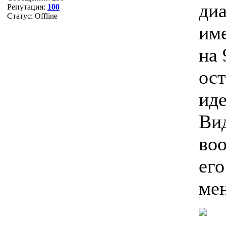
диа
Репутация:
100
Статус:
Offline
име
на 
ост
иде
Ви
воо
его
мен