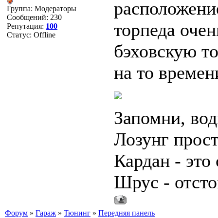
расположение
Группа: Модераторы
Сообщений:
230
торпеда очен
Репутация:
100
Статус:
Offline
бэховскую то
на то времени
Запомни, вод
Лозунг прост
Кардан - это 
Шрус - отсто
Форум
»
Гараж
»
Тюнинг
»
Передняя панель