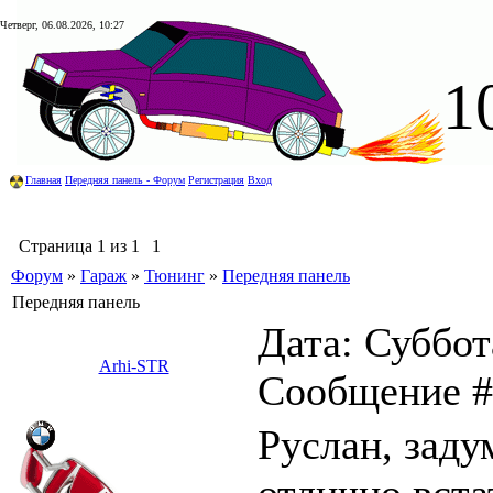
Четверг, 06.08.2026, 10:27
1
Главная
Передняя панель - Форум
Регистрация
Вход
Страница
1
из
1
1
Форум
»
Гараж
»
Тюнинг
»
Передняя панель
Передняя панель
Дата: Суббота
Arhi-STR
Сообщение 
Руслан, заду