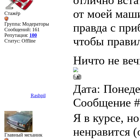
отлично вста
от моей маш
Стажёр
правда с при
Группа: Модераторы
Сообщений:
161
Репутация:
100
чтобы правил
Статус:
Offline
Ничто не ве
Дата: Понеде
Rashpil
Сообщение 
Я в курсе, н
ненравится (
Главный механик