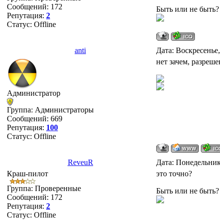
Сообщений:
172
Быть или не быть? 
Репутация:
2
Статус:
Offline
anti
Дата: Воскресенье,
нет зачем, разреше
Администратор
Группа: Администраторы
Сообщений:
669
Репутация:
100
Статус:
Offline
ReveuR
Дата: Понедельник,
Краш-пилот
это точно?
Группа: Проверенные
Быть или не быть? 
Сообщений:
172
Репутация:
2
Статус:
Offline