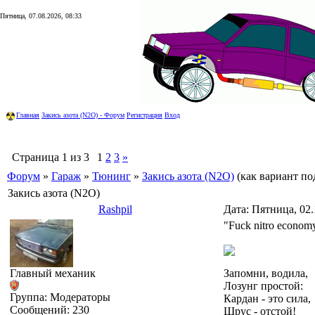
Пятница, 07.08.2026, 08:33
Главная
Закись азота (N2O) - Форум
Регистрация
Вход
Страница
1
из
3
1
2
3
»
Форум
»
Гараж
»
Тюнинг
»
Закись азота (N2O)
(как вариант по
Закись азота (N2O)
Rashpil
Дата: Пятница, 02.
"Fuck nitro econo
Главный механик
Запомни, водила,
Лозунг простой:
Группа: Модераторы
Кардан - это сила,
Сообщений:
230
Шрус - отстой!