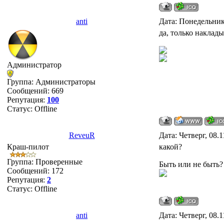
anti
Дата: Понедельник,
да, только наклад
Администратор
Группа: Администраторы
Сообщений:
669
Репутация:
100
Статус:
Offline
ReveuR
Дата: Четверг, 08.
Краш-пилот
какой?
Группа: Проверенные
Быть или не быть? 
Сообщений:
172
Репутация:
2
Статус:
Offline
anti
Дата: Четверг, 08.