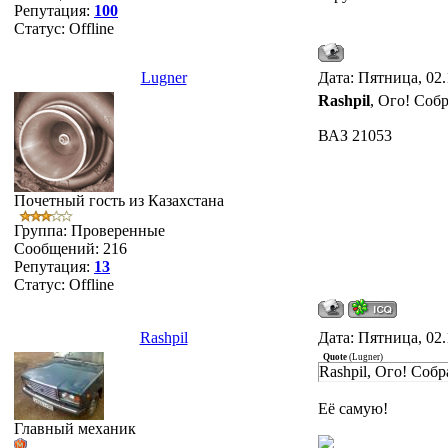
Репутация:
100
Статус:
Offline
Lugner
Дата: Пятница, 02.
Rashpil
, Ого! Собр
ВАЗ 21053
Почетный гость из Казахстана
Группа: Проверенные
Сообщений:
216
Репутация:
13
Статус:
Offline
Rashpil
Дата: Пятница, 02.
Quote
(
Lugner
)
Rashpil, Ого! Собр
Её самую!
Главный механик