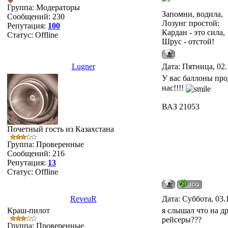
Группа: Модераторы
Запомни, водила,
Сообщений:
230
Лозунг простой:
Репутация:
100
Кардан - это сила,
Статус:
Offline
Шрус - отстой!
Lugner
Дата: Пятница, 02.
У вас баллоны про
нас!!!!
ВАЗ 21053
Почетный гость из Казахстана
Группа: Проверенные
Сообщений:
216
Репутация:
13
Статус:
Offline
ReveuR
Дата: Суббота, 03.
Краш-пилот
я слышал что на др
рейсеры???
Группа: Проверенные