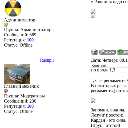
у Рашпиля надо спр
Администратор
Группа: Администраторы
Сообщений:
669
Репутация:
100
Статус:
Offline
Rashpil
Дата: Четверг, 08.
Quote
(
anti
)
но вроде 1,3
1,3 - в регламенте
В некоторых регла
Главный механик
регламенты) он тож
Группа: Модераторы
Сообщений:
230
Репутация:
100
Запомни, водила,
Статус:
Offline
Лозунг простой:
Кардан - это сила,
Шрус - отстой!